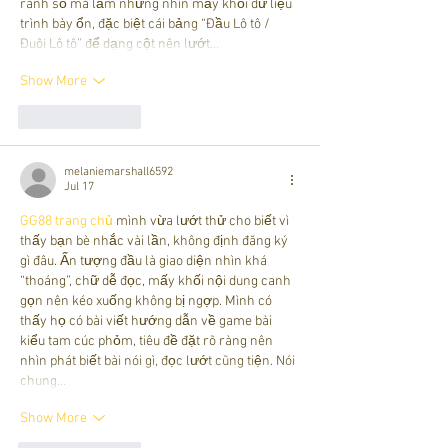
rành số má lắm nhưng nhìn mấy khối dữ liệu 
trình bày ổn, đặc biệt cái bảng “Đầu Lô tô / 
Đuôi Lô tô” để dạng cột nên lướt…
Show More
Like
Reply
melaniemarshall6592
Jul 17
GG88 trang chủ
 mình vừa lướt thử cho biết vì 
thấy bạn bè nhắc vài lần, không định đăng ký 
gì đâu. Ấn tượng đầu là giao diện nhìn khá 
“thoáng”, chữ dễ đọc, mấy khối nội dung canh 
gọn nên kéo xuống không bị ngợp. Mình có 
thấy họ có bài viết hướng dẫn về game bài 
kiểu tam cúc phỏm, tiêu đề đặt rõ ràng nên 
nhìn phát biết bài nói gì, đọc lướt cũng tiện. Nói 
chung…
Show More