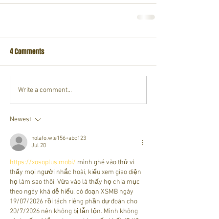
4 Comments
Write a comment...
Newest
nolafo.wle156+abc123
Jul 20
https://xosoplus.mobi/
 mình ghé vào thử vì 
thấy mọi người nhắc hoài, kiểu xem giao diện 
họ làm sao thôi. Vừa vào là thấy họ chia mục 
theo ngày khá dễ hiểu, có đoạn XSMB ngày 
19/07/2026 rồi tách riêng phần dự đoán cho 
20/7/2026 nên không bị lẫn lộn. Mình không 