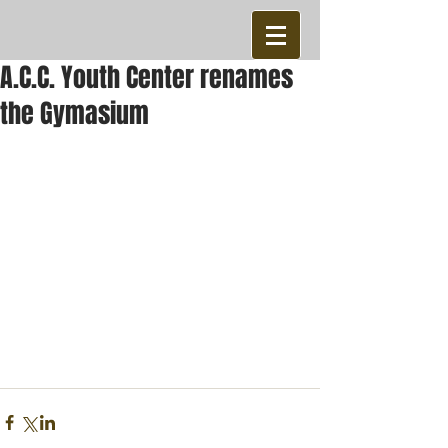
A.C.C. Youth Center renames
the Gymasium