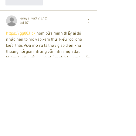
Like
Reply
jennysilva3.2.3.12
Jul 07
https://gg88.llc/
 hôm bữa mình thấy ai đó 
nhắc nên tò mò vào xem thử, kiểu “coi cho 
biết” thôi. Vừa mở ra là thấy giao diện khá 
thoáng, tối giản nhưng vẫn nhìn hiện đại, 
không bị rối mắt vì quá nhiều chữ hay màu sắc 
chói. Mình chỉ lướt nhanh chứ không đọc kỹ, 
nhưng cách họ chia nội dung nhìn khá dễ 
nắm, nhất là mấy phần thông tin sơ lược đặt 
ngay trên trang nên người mới…
Show More
Like
Reply
robert50powell.9.5.8.4+abc123
Jun 16
This was a nice read because it stayed simple 